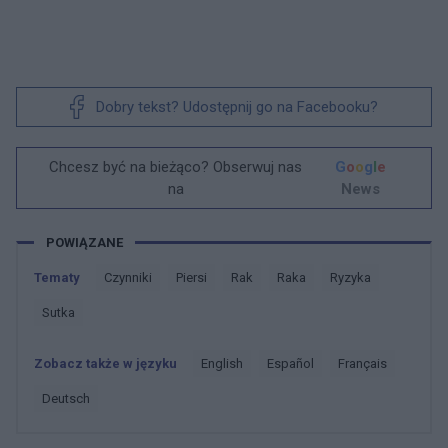
Dobry tekst? Udostępnij go na Facebooku?
Chcesz być na bieżąco? Obserwuj nas
G
o
o
g
l
e
na
News
POWIĄZANE
Tematy
Czynniki
Piersi
Rak
Raka
Ryzyka
Sutka
Zobacz także w języku
english
español
français
deutsch