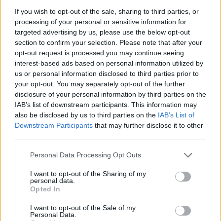
Forum:
Nowotwory kobiece
If you wish to opt-out of the sale, sharing to third parties, or
processing of your personal or sensitive information for
targeted advertising by us, please use the below opt-out
Zabieg konizacji
section to confirm your selection. Please note that after your
Dzień dobry Idę na zabieg w sierpniu. Czy muszę
opt-out request is processed you may continue seeing
zmywać wszystkie paznokcie przed operacją?
interest-based ads based on personal information utilized by
Anestiozolog nic mi nie powiedział 🫣
us or personal information disclosed to third parties prior to
your opt-out. You may separately opt-out of the further
disclosure of your personal information by third parties on the
IAB’s list of downstream participants. This information may
gość
also be disclosed by us to third parties on the
IAB’s List of
Forum:
Nowotwory kobiece
Downstream Participants
that may further disclose it to other
third parties.
Nowotwór piersi i przerzuty
Personal Data Processing Opt Outs
Rok temu usłyszałam diagnozę i się rozpadłam rak
I want to opt-out of the Sharing of my
piersi, guz 5,3 cm, przerzuty do węzłów – a ja go
personal data.
nawet nie wyczuwałam. Zrobili operację. Niby było ok.
Opted In
Dostałam 12 białych chemii.Ledwo żyłam. Od poc...
I want to opt-out of the Sale of my
Personal Data.