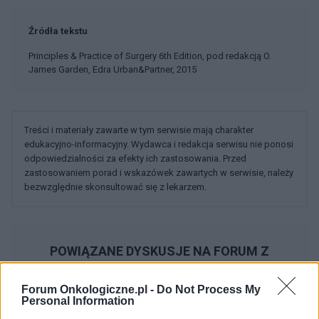
Źródła tekstu
Principles & Practice of Surgery 6th Edition, pod redakcją O.
James Garden, Edra Urban&Partner, 2015
Treści i materiały zawarte w tym serwisie mają charakter
edukacyjno-informacyjny. Wydawca i redakcja serwisu nie ponosi
odpowiedzialności za efekty ich zastosowania. Przed
zastosowaniem porad i wskazówek zawartych w serwisie, należy
bezwzględnie skonsultować się z lekarzem.
POWIĄZANE DYSKUSJE NA FORUM Z
KATEGORII
NOWOTWORY KOBIECE
Forum Onkologiczne.pl -
Do Not Process My
Personal Information
gość