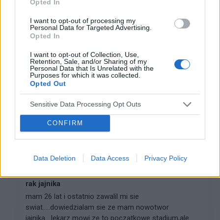
Opted In
gość
I want to opt-out of processing my
Forum:
Nowotwory kobiece
Personal Data for Targeted Advertising.
Opted In
I want to opt-out of Collection, Use,
czy to moze byc rak piersi?
Retention, Sale, and/or Sharing of my
Personal Data that Is Unrelated with the
okolo 3 miesiace temu na piersi pojawila mi sie mala
Purposes for which it was collected.
czerwona plamka. miala wtedy jakies 5 mm. nie boli ale
Opted Out
urosla do 1 cm. ciagle zmienia ksztalt. obok niej mam
delikatne wglebienie w skorze. ogolni...
Sensitive Data Processing Opt Outs
CONFIRM
doska111
Forum:
Nowotwory kobiece
Data Deletion
Data Access
Privacy Policy
rak jajnika
mam 26 lat i ostatnio zawalil mi sie
swiat.....dowiedzialam sie ze mam nowotwor
jajnika....lekarz mowi ze to poczatkowe stadium,ale