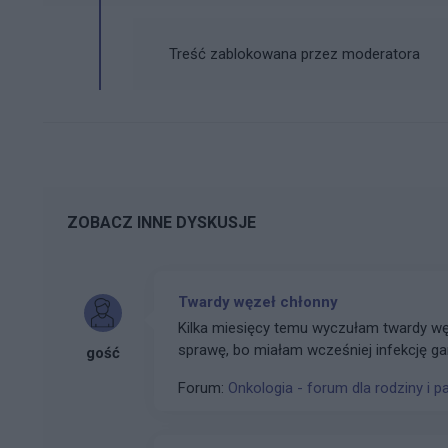
Treść zablokowana przez moderatora
ZOBACZ INNE DYSKUSJE
Twardy węzeł chłonny
Kilka miesięcy temu wyczułam twardy węz
sprawę, bo miałam wcześniej infekcję gar
gość
ostatnio wyczułam go ponownie - mam wr
Forum:
Onkologia - forum dla rodziny i p
przesuwalny. Morfologia, poza niskim że
Ob, crp, ldh oraz mocz również. Czy to 
USG za kilka dni…