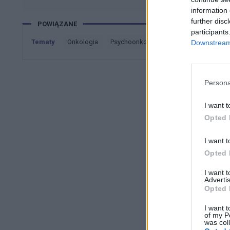
information 
further disc
POWIĄZANE
participants
Tematy
onkologia
psychoonkologia
wsparcie
życ
Downstream 
Persona
I want t
Opted 
I want t
Opted 
I want 
Advertis
Opted 
I want t
of my P
was col