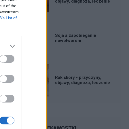
objawy, diagnoza, leczenie
out of the
 downstream
B’s List of
Soja a zapobieganie
nowotworom
Rak skóry - przyczyny,
objawy, diagnoza, leczenie
CIEKAWOSTKI