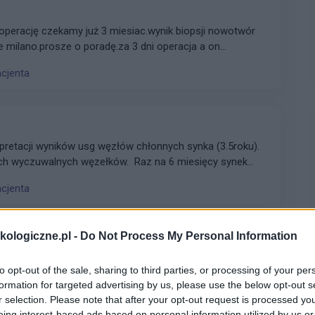
operację czekamy już 3 miesiac.wynik biopsji nowotwór
 milano.prosze o poradę.za 3 dni operacja a on
acjenta
pretacji wyników usg węzłów chłonnych synka (3.5roku).
ch wyczuwalnych węzełków. Raz na 6 miesięcy synek
 badania, jutro powtórzymy jeszcze wszystko. Czy ten
acjenta
ologiczne.pl -
Do Not Process My Personal Information
radioterapi styczen2026
to opt-out of the sale, sharing to third parties, or processing of your per
formation for targeted advertising by us, please use the below opt-out s
acjenta
r selection. Please note that after your opt-out request is processed y
eing interest-based ads based on personal information utilized by us or