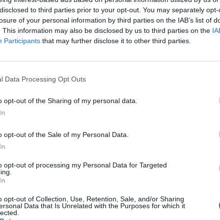
disclosed to third parties prior to your opt-out. You may separately opt-
losure of your personal information by third parties on the IAB’s list of
. This information may also be disclosed by us to third parties on the
IA
ie z rakiem
chemioterapia
nowotwory
Participants
that may further disclose it to other third parties.
l Data Processing Opt Outs
o opt-out of the Sharing of my personal data.
In
o opt-out of the Sale of my Personal Data.
In
to opt-out of processing my Personal Data for Targeted
ing.
In
o opt-out of Collection, Use, Retention, Sale, and/or Sharing
ersonal Data that Is Unrelated with the Purposes for which it
lected.