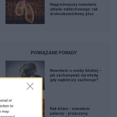
Najgroźniejszy nowotwór
układu oddechowego: rak
drobnokomórkowy płuc
POWIĄZANE PORADY
Nowotwór u osoby bliskiej –
jak zachowywać się wtedy,
gdy najbliższy zachoruje?
sonal or
ection to
Rak krtani - nowotwór
ou may
palaczy - przyczyny,
 personal