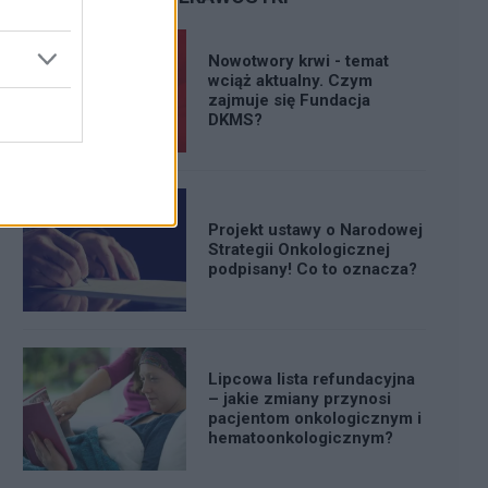
Nowotwory krwi - temat
wciąż aktualny. Czym
zajmuje się Fundacja
DKMS?
Projekt ustawy o Narodowej
Strategii Onkologicznej
podpisany! Co to oznacza?
Lipcowa lista refundacyjna
– jakie zmiany przynosi
pacjentom onkologicznym i
hematoonkologicznym?