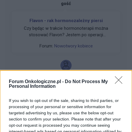
gość
Flavon - rak hormonozależny piersi
Czy będąc w trakcie hormonoterapii można
stosować Flavon? Jestem po operacji
oszczędzającej. Rak piersi hormonozależny.
Forum:
Nowotwory kobiece
Biorę symex + reseligo + rybocyklib
gość
Forum Onkologiczne.pl -
Do Not Process My
Personal Information
Ruchomy guzek w lewej piersi
If you wish to opt-out of the sale, sharing to third parties, or
Witam, Od jakiegoś czasu w lewej piersi
processing of your personal or sensitive information for
wyczuwam guzek, przesuwa się. Nie jest
targeted advertising by us, please use the below opt-out
bolesny natomiast czasem okolice lewej piersi i
section to confirm your selection. Please note that after your
Forum:
Nowotwory kobiece
pod pachą są tkliwe tak jakby były to zakwasy.
opt-out request is processed you may continue seeing
Czy ktoś miał podobnie ? Kobieta 28 lat
interest-based ads based on personal information utilized by