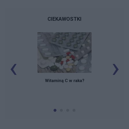
CIEKAWOSTKI
‹
›
Witaminą C w raka?
i