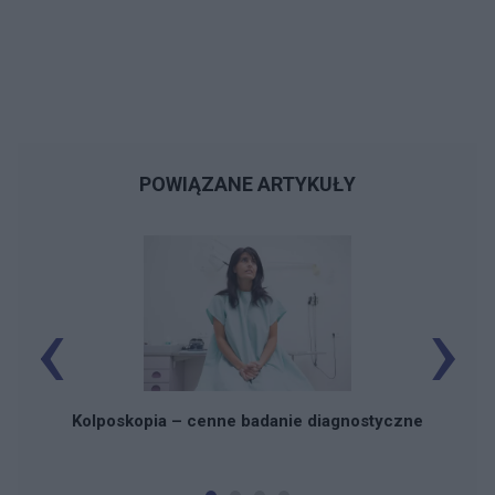
POWIĄZANE ARTYKUŁY
‹
›
St
Kolposkopia – cenne badanie diagnostyczne