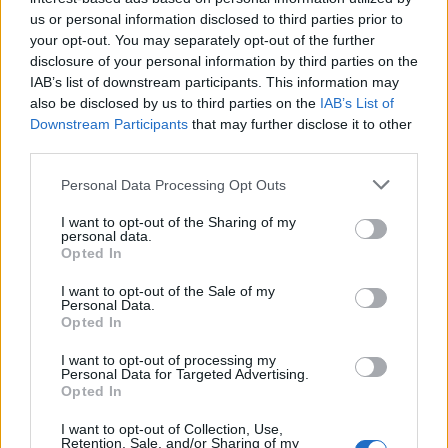
us or personal information disclosed to third parties prior to
your opt-out. You may separately opt-out of the further
disclosure of your personal information by third parties on the
gość
IAB’s list of downstream participants. This information may
also be disclosed by us to third parties on the
IAB’s List of
Nowotwór piersi i przerzuty
Downstream Participants
that may further disclose it to other
third parties.
Rok temu usłyszałam diagnozę i się rozpadłam
rak piersi, guz 5,3 cm, przerzuty do węzłów – a
Personal Data Processing Opt Outs
ja go nawet nie wyczuwałam. Zrobili operację.
Forum:
Nowotwory kobiece
Niby było ok. Dostałam 12 białych chemii.Ledwo
I want to opt-out of the Sharing of my
żyłam. Od początu po usunięciu guza byłam
personal data.
Opted In
opuchnięta.Rana mi się długo nie goiła i paprała.
Co tydzień jeździłam na odciąganie chłonki. Po
I want to opt-out of the Sale of my
pół roku było w końcu spokojnie. Ale teraz minął
Personal Data.
gość
Opted In
rok od operacji, a ja dalej mam obrzęk
limfatyczny, doszedł do tego ból taki sam jak po
I want to opt-out of processing my
operacji, który nie mija. Siadło mi też na moje
Krostka na piersi
Personal Data for Targeted Advertising.
myślenie bo mam poczucie, że moje ciało już
Opted In
Kilka dni temu zrobiła mi się czerwona krostka
nigdy nie będzie moje i takie same. Co gorsza
na piersi, jakby taki podskórny pryszcz jest
I want to opt-out of Collection, Use,
jak jeżdżę na kontrolę to lekarz dalej obstawia
delikatne zgrubienie w tym miejscu. Co to może
Retention, Sale, and/or Sharing of my