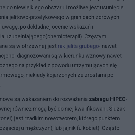
e do niewielkiego obszaru i możliwe jest usunięcie
nia jelitowo-przełykowego w granicach zdrowych
 uwagę, po dokładnej ocenie wskazań i
ia uzupełniającego(chemioterapii). Częstym
ane są w otrzewnej jest
rak jelita grubego
- nawet
Pacjenci diagnozowani są w kierunku wznowy nawet
gicznego na przykład z powodu utrzymujących się
rmowego, niekiedy kojarzonych ze zrostami po
.
wnowe są wskazaniem do rozważenia
zabiegu HIPEC
-
nej również mogą być do niej kwalifikowani. Śluzak
onei) jest rzadkim nowotworem, którego punktem
ęściej u mężczyzn), lub jajnik (u kobiet). Często