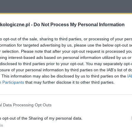
ologiczne.pl -
Do Not Process My Personal Information
 HIPEC?
to opt-out of the sale, sharing to third parties, or processing of your per
formation for targeted advertising by us, please use the below opt-out s
nej?
r selection. Please note that after your opt-out request is processed y
eing interest-based ads based on personal information utilized by us or
disclosed to third parties prior to your opt-out. You may separately opt-
losure of your personal information by third parties on the IAB’s list of
. This information may also be disclosed by us to third parties on the
IA
Participants
that may further disclose it to other third parties.
brazowych (rezonans magnetyczny MRI,
tomografia
rzewnej i jednocześnie brakiem innych zmian
l Data Processing Opt Outs
 np. do narządów miąższowych- śledziony, wątroby
 być skutecznie leczone metodami chirurgicznymi
o opt-out of the Sharing of my personal data.
In
bieg cytoredukcyjny z
chemioterapią
podawaną