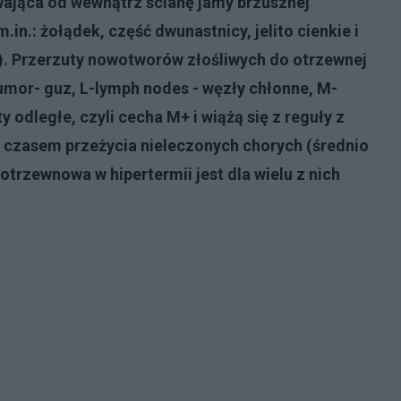
ająca od wewnątrz ścianę jamy brzusznej
in.: żołądek, część dwunastnicy, jelito cienkie i
ki). Przerzuty nowotworów złośliwych do otrzewnej
tumor- guz, L-lymph nodes - węzły chłonne, M-
y odległe, czyli cecha M+ i wiążą się z reguły z
czasem przeżycia nieleczonych chorych (średnio
trzewnowa w hipertermii jest dla wielu z nich