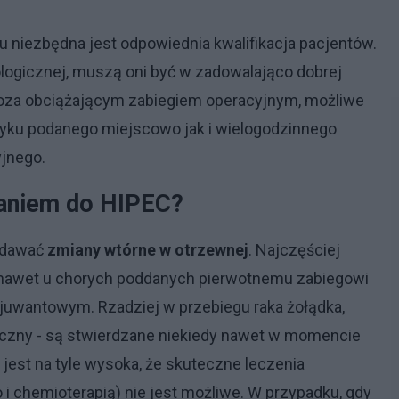
 niezbędna jest odpowiednia kwalifikacja pacjentów.
gicznej, muszą oni być w zadowalająco dobrej
- poza obciążającym zabiegiem operacyjnym, możliwe
tyku podanego miejscowo jak i wielogodzinnego
yjnego.
zaniem do HIPEC?
 dawać
zmiany wtórne w otrzewnej
. Najczęściej
 nawet u chorych poddanych pierwotnemu zabiegowi
uwantowym. Rzadziej w przebiegu raka żołądka,
iczny - są stwierdzane niekiedy nawet w momencie
jest na tyle wysoka, że skuteczne leczenia
o i chemioterapią) nie jest możliwe. W przypadku, gdy