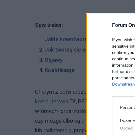
Spis treści:
Forum Onk
Jakie nowotwory są wskazaniem do
If you wish 
sensitive in
Jak tworzą się przerzuty do otrzew
confirm you
continue se
Objawy
information 
Kwalifikacja
further disc
participants
Downstream 
Chorym z potwierdzonymi w badaniach o
komputerowa
TK, PET) przerzutami do ot
Persona
wtórnych- przerzutów drogą krwionośną,
czy mózgu albo są one niewielkie i mogą
I want t
Opted 
lub
radioterapią
, proponuje się niekiedy
za