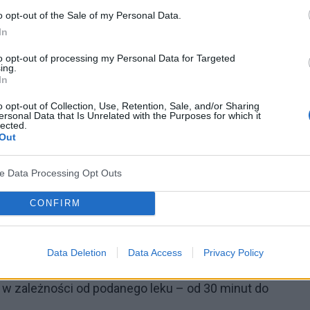
Jest to metoda pozwalajaca na uzyskanie bardzo
o opt-out of the Sale of my Personal Data.
In
ych miejscowo istotnie zaawansowanych.
to opt-out of processing my Personal Data for Targeted
ajpierw, po wstępnej rewizji jamy brzusznej i ocenie
ing.
In
ytoredukcji
- jak najbardziej dokładnego,
o opt-out of Collection, Use, Retention, Sale, and/or Sharing
na powierzchni otrzewnej, nie raz ze zmienionymi
ersonal Data that Is Unrelated with the Purposes for which it
lected.
enty jelita cienkiego, grubego, wątroby, gonady).
Out
oraz długotrwałe- czas operatywny może sięgać
ve Data Processing Opt Outs
rsonelu lekarskiego wytrzymałości,
ieloletniej praktyki w pracy z chorymi
CONFIRM
irurgicznej przystępuje się do
perfuzji
- po
daje się cytostatyk w płynie infuzyjnym nagrzanym
Data Deletion
Data Access
Privacy Policy
icznej ciała człowieka. Efektywny czas krążenia
ę w zależności od podanego leku – od 30 minut do