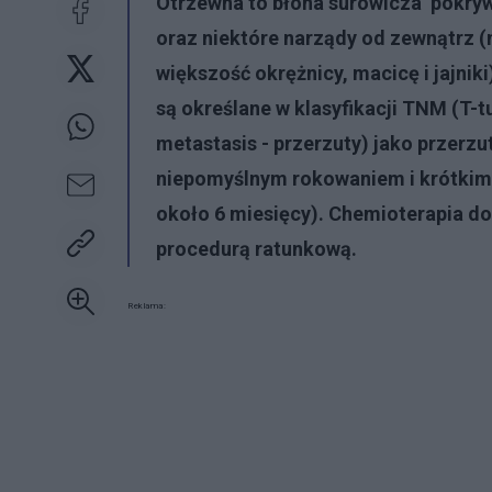
Otrzewna to błona surowicza pokryw
oraz niektóre narządy od zewnątrz (m.
większość okrężnicy, macicę i jajni
są określane w klasyfikacji TNM (T-
metastasis - przerzuty) jako przerzut
niepomyślnym rokowaniem i krótkim 
około 6 miesięcy). Chemioterapia doo
procedurą ratunkową.
Reklama: