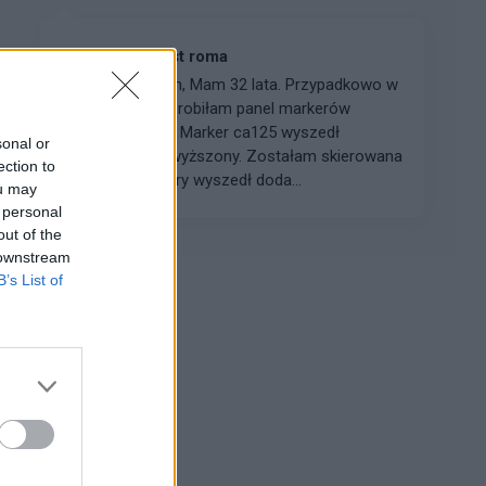
CA125, HE4, test roma
Witam wszystkich, Mam 32 lata. Przypadkowo w
lutym tego roku zrobiłam panel markerów
nowotworowych. Marker ca125 wyszedł
sonal or
nieznacznie podwyższony. Zostałam skierowana
ection to
na test roma, ktory wyszedł doda...
ou may
 personal
out of the
 downstream
B’s List of
Reklama: