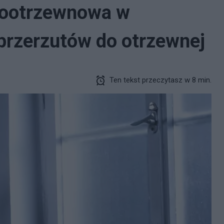
dootrzewnowa w
 przerzutów do otrzewnej
Ten tekst przeczytasz w 8 min.