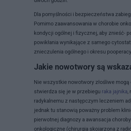
dwóch godzin.
Dla pomyślności i bezpieczeństwa zabiegu
Pomimo zaawansowania w chorobie onkolo
kondycji ogólnej i fizycznej, aby znieść
powikłania wynikające z samego cytosta
znieczulenia ogólnego i okresu pooperac
Jakie nowotwory są wska
Nie wszystkie nowotwory złośliwe mogą
stwierdza się je w przebiegu
raka jajnika
,
radykalnemu z następczym leczeniem adj
jednak tu stanowią poważny problem klin
pierwotnej diagnozy a awansacja choroby 
onkologiczne (chirurgia skojarzona z radi