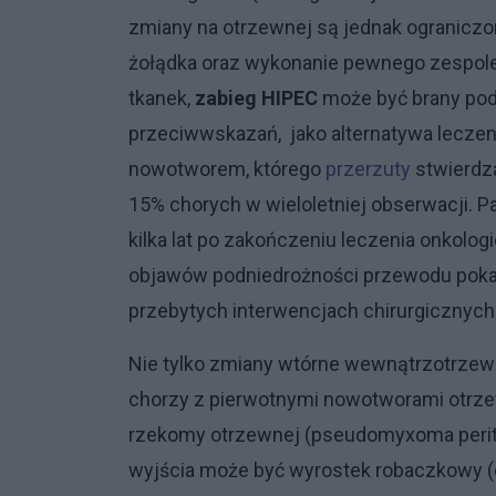
zmiany na otrzewnej są jednak ograniczon
żołądka oraz wykonanie pewnego zespole
tkanek,
zabieg HIPEC
może być brany pod
przeciwwskazań, jako alternatywa leczen
nowotworem, którego
przerzuty
stwierdz
15% chorych w wieloletniej obserwacji. 
kilka lat po zakończeniu leczenia onkolo
objawów podniedrożności przewodu poka
przebytych interwencjach chirurgicznych
Nie tylko zmiany wtórne wewnątrzotrze
chorzy z pierwotnymi nowotworami otrzew
rzekomy otrzewnej (pseudomyxoma perit
wyjścia może być wyrostek robaczkowy (cz