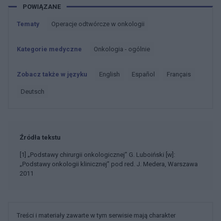
POWIĄZANE
Tematy
Operacje odtwórcze w onkologii
Kategorie medyczne
Onkologia - ogólnie
Zobacz także w języku
english
español
français
deutsch
Źródła tekstu
[1] „Podstawy chirurgii onkologicznej” G. Luboiński [w]:
„Podstawy onkologii klinicznej” pod red. J. Medera, Warszawa
2011
Treści i materiały zawarte w tym serwisie mają charakter