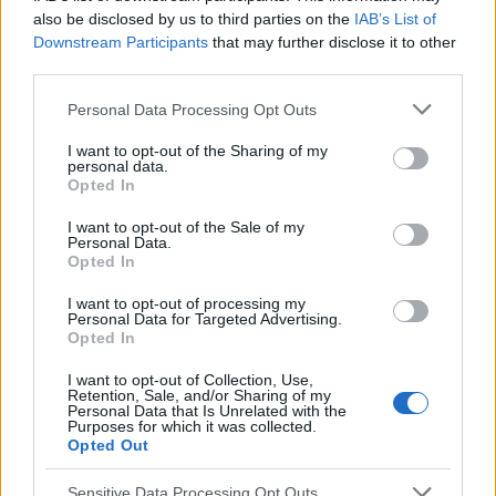
also be disclosed by us to third parties on the
IAB’s List of
Downstream Participants
that may further disclose it to other
POLECAMY TREŚCI Z KATEGORII
third parties.
OPERACJE I ZABIEGI
Personal Data Processing Opt Outs
I want to opt-out of the Sharing of my
personal data.
Opted In
‹
›
I want to opt-out of the Sale of my
Personal Data.
D
Opted In
I want to opt-out of processing my
Personal Data for Targeted Advertising.
Suszone śliwki mogą pomagać chronić zdrowie
Opted In
osób poddanych radioterapii
I want to opt-out of Collection, Use,
Retention, Sale, and/or Sharing of my
Personal Data that Is Unrelated with the
Purposes for which it was collected.
Opted Out
Sensitive Data Processing Opt Outs