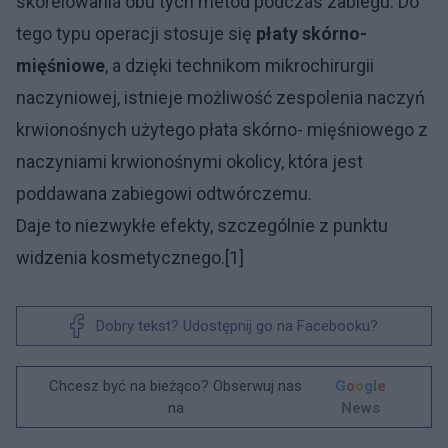
skorelowania obu tych metod podczas zabiegu. Do
tego typu operacji stosuje się
płaty skórno-
mięśniowe
, a dzięki technikom mikrochirurgii
naczyniowej, istnieje możliwość zespolenia naczyń
krwionośnych użytego płata skórno- mięśniowego z
naczyniami krwionośnymi okolicy, która jest
poddawana zabiegowi odtwórczemu.
Daje to niezwykłe efekty, szczególnie z punktu
widzenia kosmetycznego.[1]
Dobry tekst? Udostępnij go na Facebooku?
Chcesz być na bieżąco? Obserwuj nas
G
o
o
g
l
e
na
News