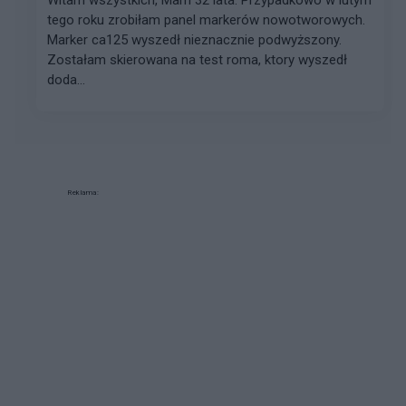
Witam wszystkich, Mam 32 lata. Przypadkowo w lutym
tego roku zrobiłam panel markerów nowotworowych.
Marker ca125 wyszedł nieznacznie podwyższony.
Zostałam skierowana na test roma, ktory wyszedł
doda...
Reklama: