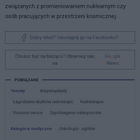
związanych z promieniowaniem nuklearnym czy
osób pracujących w przestrzeni kosmicznej.
Dobry tekst? Udostępnij go na Facebooku?
Chcesz być na bieżąco? Obserwuj nas
G
o
o
g
l
e
na
News
POWIĄZANE
Tematy
Antyoksydanty
łagodzenie skutków radioterapii
Radioterapia
Suszone owoce
Zapobieganie osteoporozie
Kategorie medyczne
Onkologia - ogólnie