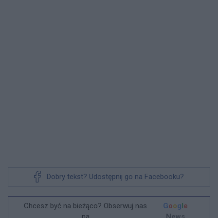
Dobry tekst? Udostępnij go na Facebooku?
Chcesz być na bieżąco? Obserwuj nas
G
o
o
g
l
e
na
News