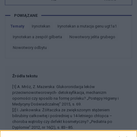
POWIĄZANE
Tematy
Irynotekan
Irynotekan a mutacja genu ugt1a1
Irynotekan a zespół gilberta
Nowotwory jelita grubego
Nowotwory odbytu
Źródła tekstu
[1] A. Mróz, Z. Mazerska: Glukoronidacja leków
przeciwnowotworowych- detoksyfikacja, mechanizm
oporności czy sposób na formę proleku? „Postępy Higieny i
Medycyny Doświadczalnej” 2015, s. 69.
[2] I. Jankowska: Żółtaczka ze zwiększonym stężeniem
bilirubiny całkowitej i pośredniej u 14-letniego chłopca –
choroba wątroby czy defekt kosmetyczny? „Pediatria po
Dyplomie” 2012, nr 16(2), s. 83–85.
[3] S. Marques, O. Ikediobi: The clinical application of UGT1A1