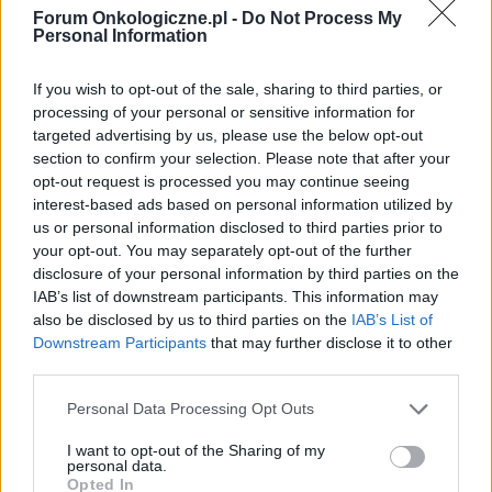
pharmacogenetic testing: Gene-nevironment interactions.
Forum Onkologiczne.pl -
Do Not Process My
„Human Genomics” 2010, vol. 4, no. 4.
Personal Information
https://www.testdna.pl/
If you wish to opt-out of the sale, sharing to third parties, or
processing of your personal or sensitive information for
targeted advertising by us, please use the below opt-out
section to confirm your selection. Please note that after your
Treści i materiały zawarte w tym serwisie mają charakter
opt-out request is processed you may continue seeing
edukacyjno-informacyjny. Wydawca i redakcja serwisu nie ponosi
interest-based ads based on personal information utilized by
odpowiedzialności za efekty ich zastosowania. Przed
zastosowaniem porad i wskazówek zawartych w serwisie, należy
us or personal information disclosed to third parties prior to
bezwzględnie skonsultować się z lekarzem.
your opt-out. You may separately opt-out of the further
disclosure of your personal information by third parties on the
IAB’s list of downstream participants. This information may
also be disclosed by us to third parties on the
IAB’s List of
Downstream Participants
that may further disclose it to other
POWIĄZANE DYSKUSJE NA FORUM Z
third parties.
KATEGORII
LECZENIE RAKA
Personal Data Processing Opt Outs
asiorekk89
I want to opt-out of the Sharing of my
Forum:
Operacje i zabiegi
personal data.
Opted In