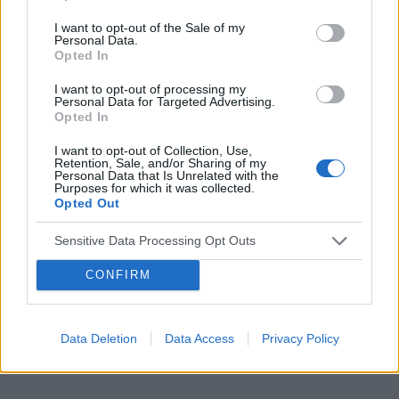
I want to opt-out of the Sale of my
Zmiana na paznokciu , czerniak ? Siniak ?
Personal Data.
Opted In
Witam , na palcu zrobiło mi się coś takiego ? Jeszcze
3 tyg temu nie było tego w ogóle , ściągnęłam lakier z
I want to opt-out of processing my
paznokcia i dzisiaj to zobaczyłam . Ostatnio miałam
Personal Data for Targeted Advertising.
Opted In
na sobie w pracy za ciasne buty ? Moż...
I want to opt-out of Collection, Use,
Retention, Sale, and/or Sharing of my
Personal Data that Is Unrelated with the
Purposes for which it was collected.
Opted Out
Reklama:
Sensitive Data Processing Opt Outs
CONFIRM
Data Deletion
Data Access
Privacy Policy