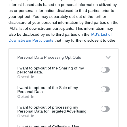
KATEGORII
LECZENIE RAKA
interest-based ads based on personal information utilized by
us or personal information disclosed to third parties prior to
asiorekk89
your opt-out. You may separately opt-out of the further
disclosure of your personal information by third parties on the
Forum:
Operacje i zabiegi
IAB’s list of downstream participants. This information may
also be disclosed by us to third parties on the
IAB’s List of
Downstream Participants
that may further disclose it to other
Zmiana na paznokciu , czerniak ? Siniak ?
third parties.
Witam , na palcu zrobiło mi się coś takiego ? Jeszcze
3 tyg temu nie było tego w ogóle , ściągnęłam lakier z
Personal Data Processing Opt Outs
paznokcia i dzisiaj to zobaczyłam . Ostatnio miałam
I want to opt-out of the Sharing of my
na sobie w pracy za ciasne buty ? Moż...
personal data.
Opted In
I want to opt-out of the Sale of my
Personal Data.
Opted In
Reklama:
I want to opt-out of processing my
Personal Data for Targeted Advertising.
Opted In
I want to opt-out of Collection, Use,