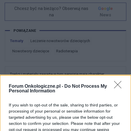
Chcesz być na bieżąco? Obserwuj nas
G
o
o
g
l
e
na
News
POWIĄZANE
Tematy
Leczenie nowotworów dziecięcych
Nowotwory dziecięce
Radioterapia
Treści i materiały zawarte w tym serwisie mają charakter
edukacyjno-informacyjny. Wydawca i redakcja serwisu nie ponosi
Forum Onkologiczne.pl -
Do Not Process My
odpowiedzialności za efekty ich zastosowania. Przed
Personal Information
zastosowaniem porad i wskazówek zawartych w serwisie, należy
bezwzględnie skonsultować się z lekarzem.
If you wish to opt-out of the sale, sharing to third parties, or
processing of your personal or sensitive information for
targeted advertising by us, please use the below opt-out
POWIĄZANE DYSKUSJE NA FORUM Z
section to confirm your selection. Please note that after your
opt-out request is processed you may continue seeing