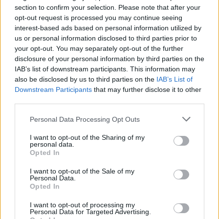
section to confirm your selection. Please note that after your
Badanie o radzeniu sobie z chorobą nowotworową
opt-out request is processed you may continue seeing
Dzień dobry, piszę pracę magisterską z psychologii
interest-based ads based on personal information utilized by
dotyczącą doświadczenia choroby nowotworowej
us or personal information disclosed to third parties prior to
oraz tego, jak różne czynniki, takie jak wsparcie,
your opt-out. You may separately opt-out of the further
sposoby radzenia sobie ze stresem oraz poczucie
disclosure of your personal information by third parties on the
wew...
IAB’s list of downstream participants. This information may
also be disclosed by us to third parties on the
IAB’s List of
Downstream Participants
that may further disclose it to other
third parties.
gość
Forum:
Onkologia - forum dla rodziny i pacjenta
Personal Data Processing Opt Outs
I want to opt-out of the Sharing of my
personal data.
Rak jelita cienkiego
Opted In
Hej, moj tata (56 lat) miesiąc temu trafił na sor ze
I want to opt-out of the Sale of my
strasznym bólem brzucha, okazało się, że doszło do
Personal Data.
perforacji jelita cienkiego i pokarmowego. Natychmiast
Opted In
przeprowadzono u niego operacje, gdy wys...
I want to opt-out of processing my
Personal Data for Targeted Advertising.