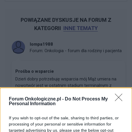
POWIĄZANE DYSKUSJE NA FORUM Z
KATEGORII
INNE TEMATY
lompa1988
Forum:
Onkologia - forum dla rodziny i pacjenta
Prośba o wsparcie
Dzień dobry potrzebuję wsparcia mój Mąż umiera na
nowotwór jest w ostatnim stadium terminalnym z
ostatnim rozsiewem na ostatnie zdrowe narządy
Forum Onkologiczne.pl -
Do Not Process My
Personal Information
gość
If you wish to opt-out of the sale, sharing to third parties, or
Forum:
Onkologia - forum dla rodziny i pacjenta
processing of your personal or sensitive information for
targeted advertising by us, please use the below opt-out