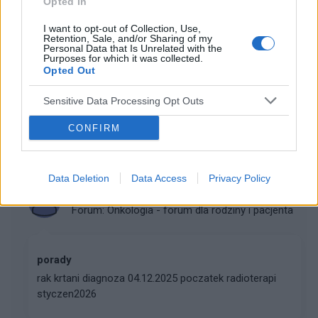
Opted In
gość
Forum:
Onkologia - forum dla rodziny i pacjenta
I want to opt-out of Collection, Use,
Retention, Sale, and/or Sharing of my
Personal Data that Is Unrelated with the
Purposes for which it was collected.
Opted Out
Guz ślinianki podżuchwowej
Mąż ma guza ślinianki podżuchwowej.na operację
Sensitive Data Processing Opt Outs
czekamy już 3 miesiac.wynik biopsji nowotwór o
niepewnym charakterze IVB w systemie milano.prosze
CONFIRM
o poradę.za 3 dni operacja a on odczuwa ból gardła
Data Deletion
Data Access
Privacy Policy
gość
Forum:
Onkologia - forum dla rodziny i pacjenta
porady
rak krtani diagnoza 04.12.2025 poczatek radioterapi
styczen2026