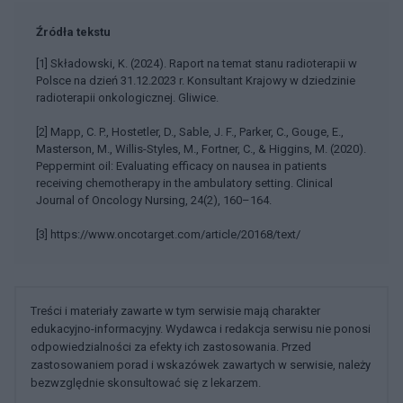
Źródła tekstu
[1] Składowski, K. (2024). Raport na temat stanu radioterapii w
Polsce na dzień 31.12.2023 r. Konsultant Krajowy w dziedzinie
radioterapii onkologicznej. Gliwice.
[2] Mapp, C. P., Hostetler, D., Sable, J. F., Parker, C., Gouge, E.,
Masterson, M., Willis-Styles, M., Fortner, C., & Higgins, M. (2020).
Peppermint oil: Evaluating efficacy on nausea in patients
receiving chemotherapy in the ambulatory setting. Clinical
Journal of Oncology Nursing, 24(2), 160–164.
[3] https://www.oncotarget.com/article/20168/text/
Treści i materiały zawarte w tym serwisie mają charakter
edukacyjno-informacyjny. Wydawca i redakcja serwisu nie ponosi
odpowiedzialności za efekty ich zastosowania. Przed
zastosowaniem porad i wskazówek zawartych w serwisie, należy
bezwzględnie skonsultować się z lekarzem.