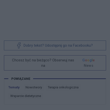
Dobry tekst? Udostępnij go na Facebooku?
Chcesz być na bieżąco? Obserwuj nas
G
o
o
g
l
e
na
News
POWIĄZANE
Tematy
Nowotwory
Terapia onkologiczna
Wsparcie dietetyczne