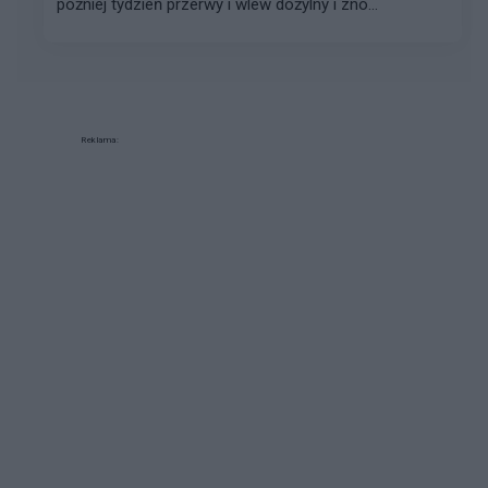
później tydzień przerwy i wlew dożylny i znó...
Reklama: