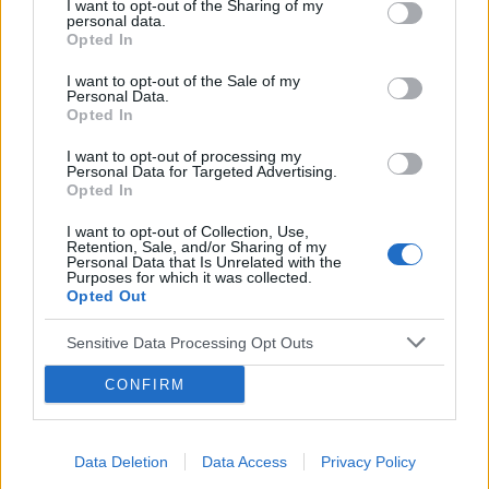
I want to opt-out of the Sharing of my
personal data.
Opted In
I want to opt-out of the Sale of my
Personal Data.
‹
›
Opted In
I want to opt-out of processing my
Personal Data for Targeted Advertising.
Opted In
Reh
Szpik kostny – jak pracuje „fabryka” krwinek?
ja
I want to opt-out of Collection, Use,
Retention, Sale, and/or Sharing of my
Personal Data that Is Unrelated with the
Purposes for which it was collected.
Opted Out
Sensitive Data Processing Opt Outs
CONFIRM
Reklama:
Data Deletion
Data Access
Privacy Policy