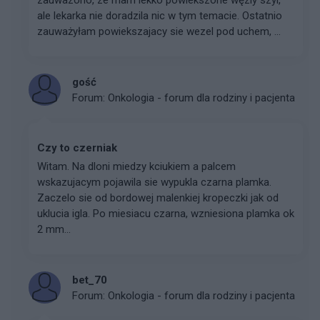
zauwazono, ze mam lekko powiekszone węzly szyi,
ale lekarka nie doradzila nic w tym temacie. Ostatnio
zauważyłam powiekszajacy sie wezel pod uchem, ...
gość
Forum:
Onkologia - forum dla rodziny i pacjenta
Czy to czerniak
Witam. Na dloni miedzy kciukiem a palcem
wskazujacym pojawila sie wypukla czarna plamka.
Zaczelo sie od bordowej malenkiej kropeczki jak od
uklucia igla. Po miesiacu czarna, wzniesiona plamka ok
2 mm...
bet_70
Forum:
Onkologia - forum dla rodziny i pacjenta