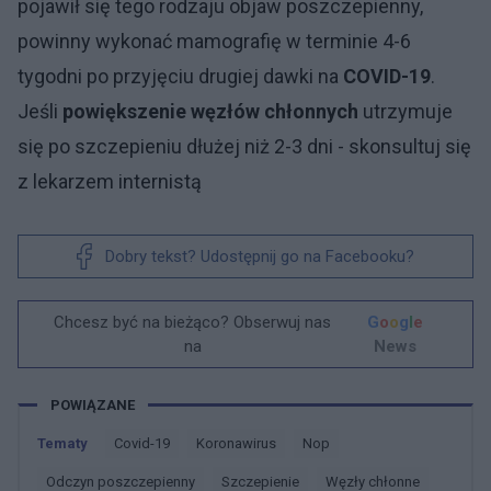
pojawił się tego rodzaju objaw poszczepienny,
powinny wykonać mamografię w terminie 4-6
tygodni po przyjęciu drugiej dawki na
COVID-19
.
Jeśli
powiększenie węzłów chłonnych
utrzymuje
się po szczepieniu dłużej niż 2-3 dni - skonsultuj się
z lekarzem internistą
Dobry tekst? Udostępnij go na Facebooku?
Chcesz być na bieżąco? Obserwuj nas
G
o
o
g
l
e
na
News
POWIĄZANE
Tematy
Covid-19
Koronawirus
Nop
Odczyn poszczepienny
Szczepienie
Węzły chłonne