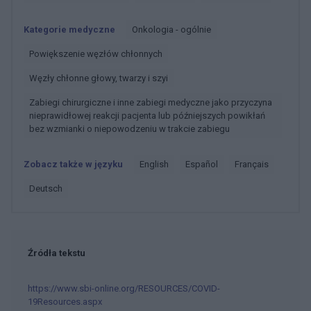
Kategorie medyczne
Onkologia - ogólnie
Powiększenie węzłów chłonnych
Węzły chłonne głowy, twarzy i szyi
Zabiegi chirurgiczne i inne zabiegi medyczne jako przyczyna
nieprawidłowej reakcji pacjenta lub późniejszych powikłań
bez wzmianki o niepowodzeniu w trakcie zabiegu
Zobacz także w języku
english
español
français
deutsch
Źródła tekstu
https://www.sbi-online.org/RESOURCES/COVID-
19Resources.aspx