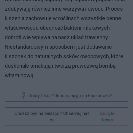
zdobywają również inne warzywa i owoce. Proces
kiszenia zachowuje w roślinach wszystkie cenne
właściwości, a obecność bakterii mlekowych
dobrotliwie wpływa na nasz układ trawienny.
Niestandardowym sposobem jest dodawanie
kiszonek do naturalnych soków owocowych, które
doskonale smakują i tworzą prawdziwą bombą
witaminową.
Dobry tekst? Udostępnij go na Facebooku?
Chcesz być na bieżąco? Obserwuj nas
G
o
o
g
l
e
na
News