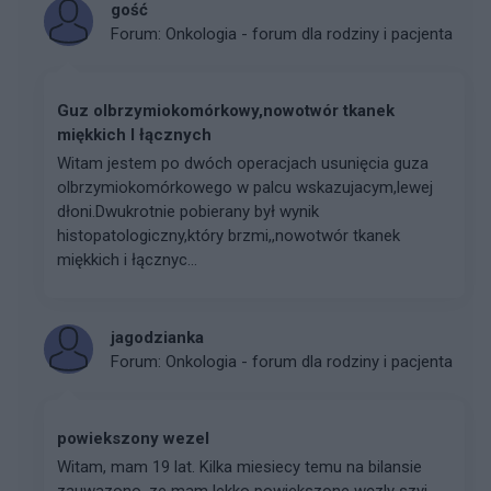
gość
Forum:
Onkologia - forum dla rodziny i pacjenta
Guz olbrzymiokomórkowy,nowotwór tkanek
miękkich I łącznych
Witam jestem po dwóch operacjach usunięcia guza
olbrzymiokomórkowego w palcu wskazujacym,lewej
dłoni.Dwukrotnie pobierany był wynik
histopatologiczny,który brzmi,,nowotwór tkanek
miękkich i łącznyc...
jagodzianka
Forum:
Onkologia - forum dla rodziny i pacjenta
powiekszony wezel
Witam, mam 19 lat. Kilka miesiecy temu na bilansie