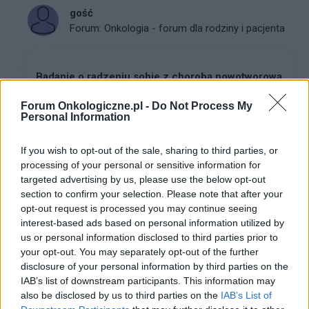
gość
Forum:
Onkologia - forum dla rodziny i pacjenta
Badanie o radzeniu sobie z chorobą nowotworową
Dzień dobry, piszę pracę magisterską z psychologii
Forum Onkologiczne.pl -
Do Not Process My
dotyczącą doświadczenia choroby nowotworowej
Personal Information
oraz tego, jak różne czynniki, takie jak wsparcie,
sposoby radzenia sobie ze stresem oraz poczucie
If you wish to opt-out of the sale, sharing to third parties, or
wew...
processing of your personal or sensitive information for
targeted advertising by us, please use the below opt-out
section to confirm your selection. Please note that after your
gość
opt-out request is processed you may continue seeing
Forum:
Onkologia - forum dla rodziny i pacjenta
interest-based ads based on personal information utilized by
us or personal information disclosed to third parties prior to
your opt-out. You may separately opt-out of the further
disclosure of your personal information by third parties on the
Rak jelita cienkiego
IAB’s list of downstream participants. This information may
Hej, moj tata (56 lat) miesiąc temu trafił na sor ze
also be disclosed by us to third parties on the
IAB’s List of
strasznym bólem brzucha, okazało się, że doszło do