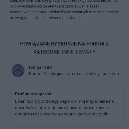
edukacyjno-informacyjny. Wydawca i redakcja serwisu nie ponosi
odpowiedzialności za efekty ich zastosowania. Przed
zastosowaniem porad i wskazówek zawartych w serwisie, należy
bezwzględnie skonsultować się z lekarzem.
POWIĄZANE DYSKUSJE NA FORUM Z
KATEGORII
INNE TEMATY
lompa1988
Forum:
Onkologia - forum dla rodziny i pacjenta
Prośba o wsparcie
Dzień dobry potrzebuję wsparcia mój Mąż umiera na
nowotwór jest w ostatnim stadium terminalnym z
ostatnim rozsiewem na ostatnie zdrowe narządy