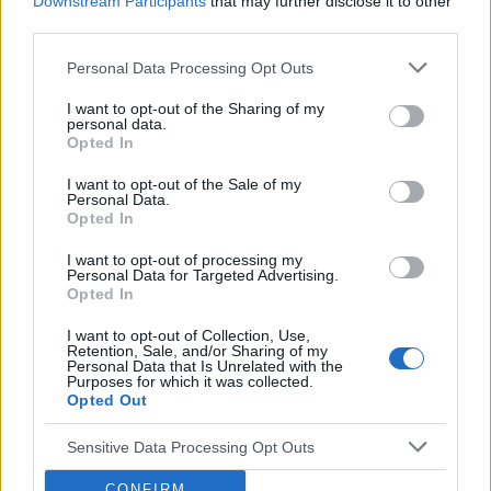
Downstream Participants
that may further disclose it to other
perforacji jelita cienkiego i pokarmowego. Natychmiast
third parties.
przeprowadzono u niego operacje, gdy wys...
Personal Data Processing Opt Outs
I want to opt-out of the Sharing of my
gość
personal data.
Forum:
Onkologia - forum dla rodziny i pacjenta
Opted In
I want to opt-out of the Sale of my
Personal Data.
Guz ślinianki podżuchwowej
Opted In
Mąż ma guza ślinianki podżuchwowej.na operację
I want to opt-out of processing my
czekamy już 3 miesiac.wynik biopsji nowotwór o
Personal Data for Targeted Advertising.
niepewnym charakterze IVB w systemie milano.prosze
Opted In
o poradę.za 3 dni operacja a on odczuwa ból gardła
I want to opt-out of Collection, Use,
Retention, Sale, and/or Sharing of my
Personal Data that Is Unrelated with the
Purposes for which it was collected.
gość
Opted Out
Forum:
Onkologia - forum dla rodziny i pacjenta
Sensitive Data Processing Opt Outs
CONFIRM