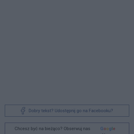
Dobry tekst? Udostępnij go na Facebooku?
Chcesz być na bieżąco? Obserwuj nas
G
o
o
g
l
e