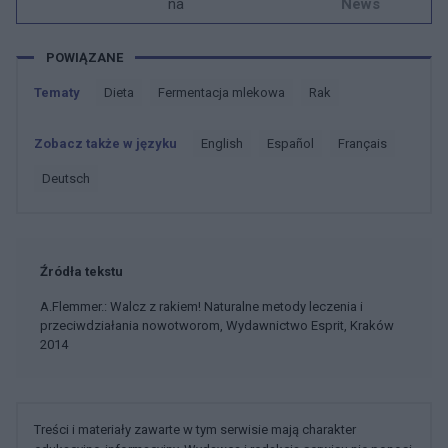
na
News
POWIĄZANE
Tematy
Dieta
Fermentacja mlekowa
Rak
Zobacz także w języku
english
español
français
deutsch
Źródła tekstu
A.Flemmer.: Walcz z rakiem! Naturalne metody leczenia i
przeciwdziałania nowotworom, Wydawnictwo Esprit, Kraków
2014
Treści i materiały zawarte w tym serwisie mają charakter