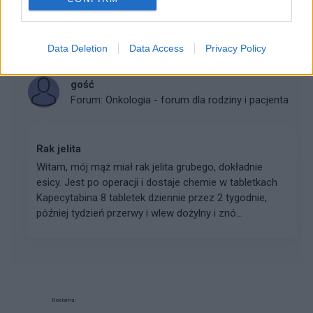
porady
rak krtani diagnoza 04.12.2025 poczatek radioterapi
styczen2026
Data Deletion
Data Access
Privacy Policy
gość
Forum:
Onkologia - forum dla rodziny i pacjenta
Rak jelita
Witam, mój mąż miał rak jelita grubego, dokładnie
esicy. Jest po operacji i dostaje chemie w tabletkach
Kapecytabina 8 tabletek dziennie przez 2 tygodnie,
później tydzień przerwy i wlew dożylny i znó...
Reklama: