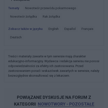
Tematy
Nowotwór przewódu pokarmowego
Nowotwór żołądka
Rak żołądka
Zobacz także w języku
english
español
français
deutsch
Treści i materiały zawarte w tym serwisie mają charakter
edukacyjno-informacyjny. Wydawca i redakcja serwisu nie ponosi
odpowiedzialności za efekty ich zastosowania. Przed
zastosowaniem porad i wskazówek zawartych w serwisie, należy
bezwzględnie skonsultować się z lekarzem.
POWIĄZANE DYSKUSJE NA FORUM Z
KATEGORII
NOWOTWORY - POZOSTAŁE