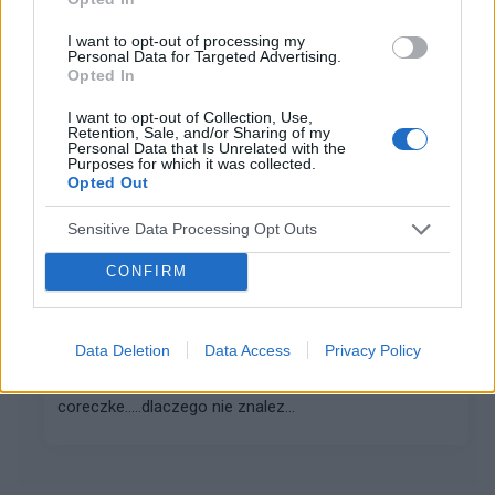
okolo 3 miesiace temu na piersi pojawila mi sie mala
I want to opt-out of processing my
czerwona plamka. miala wtedy jakies 5 mm. nie boli ale
Personal Data for Targeted Advertising.
Opted In
urosla do 1 cm. ciagle zmienia ksztalt. obok niej mam
delikatne wglebienie w skorze. ogolni...
I want to opt-out of Collection, Use,
Retention, Sale, and/or Sharing of my
Personal Data that Is Unrelated with the
Purposes for which it was collected.
doska111
Opted Out
Forum:
Nowotwory kobiece
Sensitive Data Processing Opt Outs
CONFIRM
rak jajnika
mam 26 lat i ostatnio zawalil mi sie
swiat.....dowiedzialam sie ze mam nowotwor
Data Deletion
Data Access
Privacy Policy
jajnika....lekarz mowi ze to poczatkowe stadium,ale
jestem przerazona mam 2 miesieczna
coreczke.....dlaczego nie znalez...