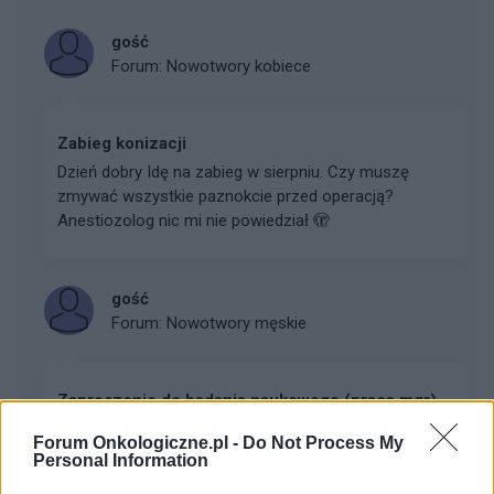
gość
Forum:
Nowotwory kobiece
Zabieg konizacji
Dzień dobry Idę na zabieg w sierpniu. Czy muszę
zmywać wszystkie paznokcie przed operacją?
Anestiozolog nic mi nie powiedział 🫣
gość
Forum:
Nowotwory męskie
Zaproszenie do badania naukowego (praca mgr)
Dzień dobry, piszę pracę magisterską z psychologii
Forum Onkologiczne.pl -
Do Not Process My
dotyczącą doświadczenia choroby nowotworowej
Personal Information
oraz tego, jak różne czynniki, takie jak wsparcie,