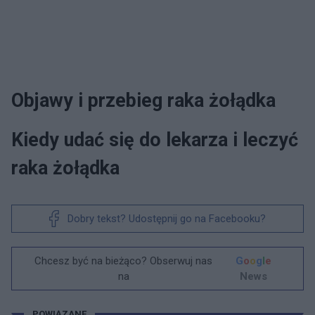
Objawy i przebieg raka żołądka
Kiedy udać się do lekarza i leczyć
raka żołądka
Dobry tekst? Udostępnij go na Facebooku?
Chcesz być na bieżąco? Obserwuj nas
G
o
o
g
l
e
na
News
POWIĄZANE