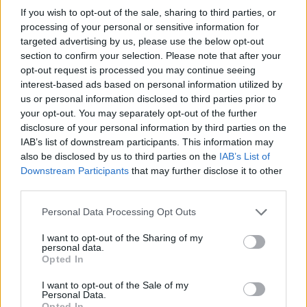
sposoby radzenia sobie ze stresem oraz poczucie
If you wish to opt-out of the sale, sharing to third parties, or
wew...
processing of your personal or sensitive information for
targeted advertising by us, please use the below opt-out
section to confirm your selection. Please note that after your
gość
opt-out request is processed you may continue seeing
Forum:
Nowotwory kobiece
interest-based ads based on personal information utilized by
us or personal information disclosed to third parties prior to
your opt-out. You may separately opt-out of the further
disclosure of your personal information by third parties on the
Nowotwór piersi i przerzuty
IAB’s list of downstream participants. This information may
Rok temu usłyszałam diagnozę i się rozpadłam rak
also be disclosed by us to third parties on the
IAB’s List of
piersi, guz 5,3 cm, przerzuty do węzłów – a ja go
Downstream Participants
that may further disclose it to other
nawet nie wyczuwałam. Zrobili operację. Niby było ok.
third parties.
Dostałam 12 białych chemii.Ledwo żyłam. Od poc...
Personal Data Processing Opt Outs
I want to opt-out of the Sharing of my
gość
personal data.
Forum:
Nowotwory kobiece
Opted In
I want to opt-out of the Sale of my
Personal Data.
czy to moze byc rak piersi?
Opted In