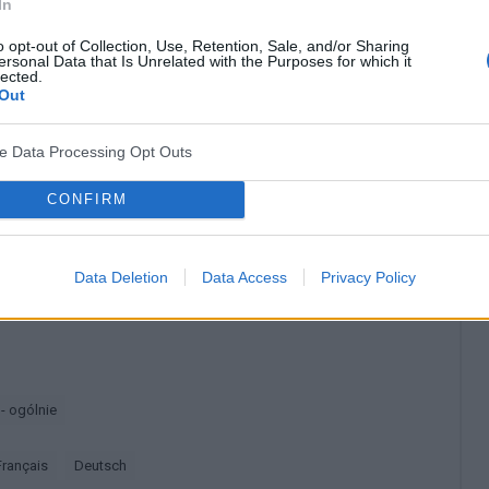
In
się
całkowicie wyleczyć
. Ważne jednak jest, by jak
o opt-out of Collection, Use, Retention, Sale, and/or Sharing
ersonal Data that Is Unrelated with the Purposes for which it
lected.
też nie należy bagatelizować żadnego niepokojącego
Out
ve Data Processing Opt Outs
? Udostępnij go na Facebooku?
CONFIRM
co? Obserwuj nas na
G
o
o
g
l
e
News
Data Deletion
Data Access
Privacy Policy
 - ogólnie
français
deutsch