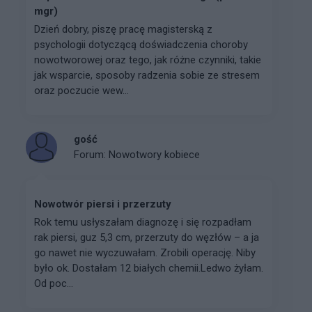
mgr)
Dzień dobry, piszę pracę magisterską z
psychologii dotyczącą doświadczenia choroby
nowotworowej oraz tego, jak różne czynniki, takie
jak wsparcie, sposoby radzenia sobie ze stresem
oraz poczucie wew...
gość
Forum:
Nowotwory kobiece
Nowotwór piersi i przerzuty
Rok temu usłyszałam diagnozę i się rozpadłam
rak piersi, guz 5,3 cm, przerzuty do węzłów – a ja
go nawet nie wyczuwałam. Zrobili operację. Niby
było ok. Dostałam 12 białych chemii.Ledwo żyłam.
Od poc...