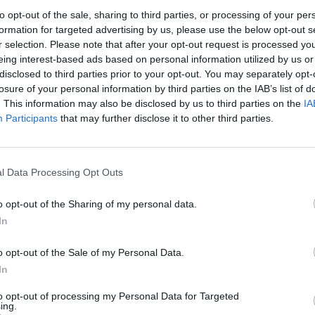
 innych źródłach m.in. w
nieprawidłowościach
to opt-out of the sale, sharing to third parties, or processing of your per
formation for targeted advertising by us, please use the below opt-out s
r selection. Please note that after your opt-out request is processed y
eing interest-based ads based on personal information utilized by us or
nowotworu
krwi,
należy dołożyć wszelkich starań, by
disclosed to third parties prior to your opt-out. You may separately opt-
 jak to tylko możliwe.
losure of your personal information by third parties on the IAB’s list of
. This information may also be disclosed by us to third parties on the
IA
a takie objawy, jak:
Participants
that may further disclose it to other third parties.
dość
l Data Processing Opt Outs
cji wraz z zapaleniem gardła, ucha, oskrzeli czy
użyciem antybiotyków
o opt-out of the Sharing of my personal data.
In
 pochodzenia
u zębów
o opt-out of the Sale of my Personal Data.
In
to opt-out of processing my Personal Data for Targeted
ing.