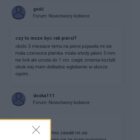
gość
Forum:
Nowotwory kobiece
czy to moze byc rak piersi?
okolo 3 miesiace temu na piersi pojawila mi sie
mala czerwona plamka. miala wtedy jakies 5 mm.
nie boli ale urosla do 1 cm. ciagle zmienia ksztalt.
obok niej mam delikatne wglebienie w skorze.
ogolni...
doska111
Forum:
Nowotwory kobiece
rak jajnika
mam 26 lat i ostatnio zawalil mi sie
swiat.....dowiedzialam sie ze mam nowotwor