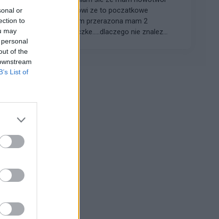
jajnika....lekarz mowi ze to poczatkowe
sonal or
ection to
stadium,ale jestem przerazona mam 2
ou may
miesieczna coreczke.....dlaczego nie znalez...
 personal
out of the
 downstream
B’s List of
Reklama: