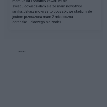
mam 26 lat i ostatnio zawalil mi sie
swiat.....dowiedzialam sie ze mam nowotwor
jajnika....lekarz mowi ze to poczatkowe stadium,ale
jestem przerazona mam 2 miesieczna
coreczke.....dlaczego nie znalez...
Reklama: