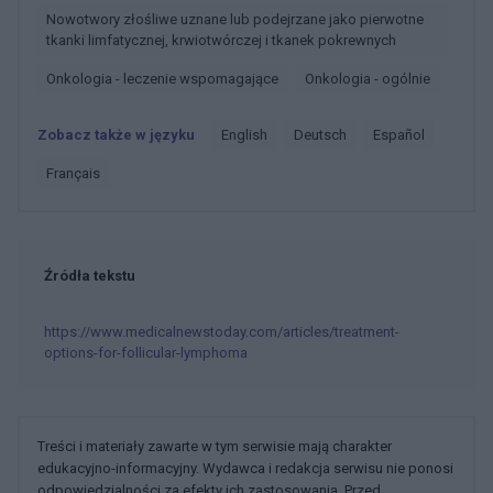
Nowotwory złośliwe uznane lub podejrzane jako pierwotne
tkanki limfatycznej, krwiotwórczej i tkanek pokrewnych
Onkologia - leczenie wspomagające
Onkologia - ogólnie
Zobacz także w języku
english
deutsch
español
français
Źródła tekstu
https://www.medicalnewstoday.com/articles/treatment-
options-for-follicular-lymphoma
Treści i materiały zawarte w tym serwisie mają charakter
edukacyjno-informacyjny. Wydawca i redakcja serwisu nie ponosi
odpowiedzialności za efekty ich zastosowania. Przed