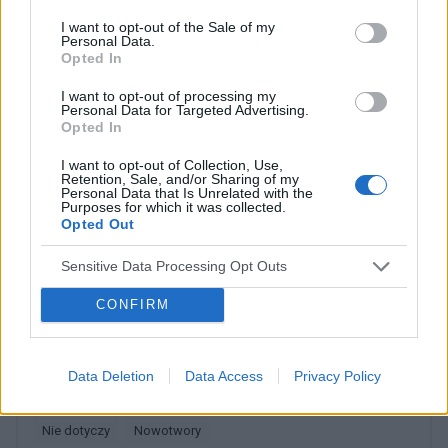
życia.
I want to opt-out of the Sale of my
Personal Data.
Opted In
I want to opt-out of processing my
Personal Data for Targeted Advertising.
Dobry tekst? Udostępnij go na Facebooku?
Opted In
I want to opt-out of Collection, Use,
Retention, Sale, and/or Sharing of my
Chcesz być na bieżąco? Obserwuj nas
G
o
o
g
l
e
Personal Data that Is Unrelated with the
na
News
Purposes for which it was collected.
Opted Out
POWIĄZANE
Sensitive Data Processing Opt Outs
Tematy
Chłoniak grudkowy
Nowotwór grudkowy
CONFIRM
Nowotwór złośliwy
Kategorie medyczne
Data Deletion
Data Access
Privacy Policy
Chłoniak nieziarniczy guzkowy (grudkowy)
Chłoniaki
Nie dotyczy
Nowotwory