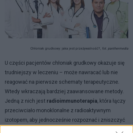
Chłoniak grudkowy: jaka jest przeżywalność?,
fot. panthermedia
U części pacjentów chłoniak grudkowy okazuje się
trudniejszy w leczeniu – może nawracać lub nie
reagować na pierwsze schematy terapeutyczne.
Wtedy wkraczają bardziej zaawansowane metody.
Jedną z nich jest
radioimmunoterapia
, która łączy
przeciwciało monoklonalne z radioaktywnym
izotopem, aby jednocześnie rozpoznać i zniszczyć
komórki nowotworowe. Inną opcją bywa