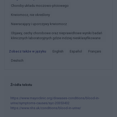
Choroby układu moczowo-płciowego
Krwiomocz, nie określony
Nawracający i uporczywy krwiomocz
Objawy, cechy chorobowe oraz nieprawidłowe wyniki badań
klinicznych laboratoryjnych gdzie indziej niesklasyfikowane
Zobacz także w języku
english
español
français
deutsch
Źródła tekstu
https://www.mayoclinic.org/diseases-conditions/blood-in-
urine/symptoms-causes/syc-20353432
https://www.nhs.uk/conditions/blood-in-urine/