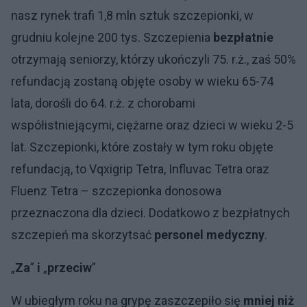
nasz rynek trafi 1,8 mln sztuk szczepionki, w
grudniu kolejne 200 tys. Szczepienia
bezpłatnie
otrzymają seniorzy, którzy ukończyli 75. r.ż., zaś 50%
refundacją zostaną objęte osoby w wieku 65-74
lata, dorośli do 64. r.ż. z chorobami
współistniejącymi, ciężarne oraz dzieci w wieku 2-5
lat. Szczepionki, które zostały w tym roku objęte
refundacją, to Vqxigrip Tetra, Influvac Tetra oraz
Fluenz Tetra – szczepionka donosowa
przeznaczona dla dzieci. Dodatkowo z bezpłatnych
szczepień ma skorzytsać
personel medyczny
.
„
Za
”
i
„
przeciw
”
W ubiegłym roku na grypę zaszczepiło się
mniej niż