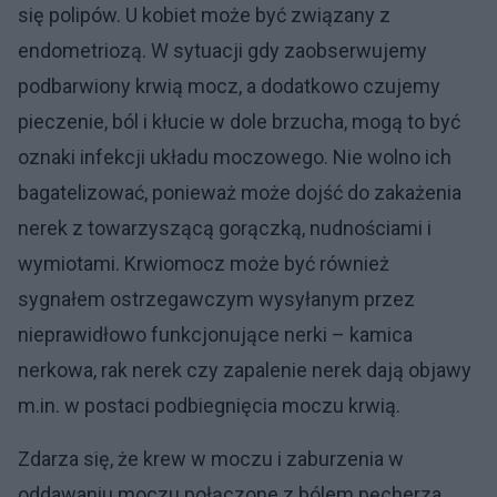
się polipów. U kobiet może być związany z
endometriozą. W sytuacji gdy zaobserwujemy
podbarwiony krwią mocz, a dodatkowo czujemy
pieczenie, ból i kłucie w dole brzucha, mogą to być
oznaki infekcji układu moczowego. Nie wolno ich
bagatelizować, ponieważ może dojść do zakażenia
nerek z towarzyszącą gorączką, nudnościami i
wymiotami. Krwiomocz może być również
sygnałem ostrzegawczym wysyłanym przez
nieprawidłowo funkcjonujące nerki – kamica
nerkowa, rak nerek czy zapalenie nerek dają objawy
m.in. w postaci podbiegnięcia moczu krwią.
Zdarza się, że krew w moczu i zaburzenia w
oddawaniu moczu połączone z bólem pęcherza