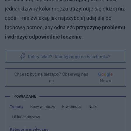
jednak dziwny kolor moczu utrzymuje się dłużej niż
dobę – nie zwlekaj, jak najszybciej udaj się po
fachową pomoc, aby odnaleźć
przyczynę problemu
i wdrożyć odpowiednie leczenie
.
Dobry tekst? Udostępnij go na Facebooku?
Chcesz być na bieżąco? Obserwuj nas
G
o
o
g
l
e
na
News
POWIĄZANE
Tematy
Krew w moczu
Krwiomocz
Nerki
Układ moczowy
Kategorie medyczne