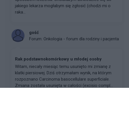
jakiego lekarza mogłabym się zgłosić (chodzi mi o
raka...
gość
Forum:
Onkologia - forum dla rodziny i pacjenta
Rak podstawnokomórkowy u młodej osoby
Witam, niecały miesiąc temu usunięto mi zmianę z
klatki piersiowej. Dziś otrzymałam wynik, na którym
rozpoznano Carcinoma basocellulare superficiale.
Zmiana została usunięta w całości (excisio compl...
Reklama: