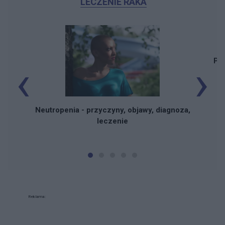
LECZENIE RAKA
‹
›
Pac
Neutropenia - przyczyny, objawy, diagnoza,
leczenie
Reklama: