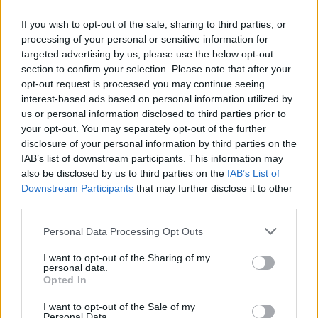
urolodzy. Zupełnie inaczej wygląda sytuacja w
If you wish to opt-out of the sale, sharing to third parties, or
przypadku nowotworów naciekających mięśniówkę,
processing of your personal or sensitive information for
gdyż jest to choroba o znacznie większym
targeted advertising by us, please use the below opt-out
section to confirm your selection. Please note that after your
potencjale do tworzenia przerzutów odległych. W
opt-out request is processed you may continue seeing
takim przypadku należy przeprowadzić operację
interest-based ads based on personal information utilized by
us or personal information disclosed to third parties prior to
usunięcia całego pęcherza moczowego wraz z
your opt-out. You may separately opt-out of the further
przylegającymi narządami, czyli radykalną
disclosure of your personal information by third parties on the
IAB’s list of downstream participants. This information may
cystektomię, wraz z podaniem okołooperacynej
also be disclosed by us to third parties on the
IAB’s List of
chemioterapii
i często z zastosowaniem
Downstream Participants
that may further disclose it to other
third parties.
uzupełniającej
radioterapii
.
Personal Data Processing Opt Outs
Jeśli natomiast
rak pęcherza
został rozpoznany
I want to opt-out of the Sharing of my
dopiero w stadium przerzutowym lub rozwinął się
personal data.
Opted In
do takiego stadium, konieczne jest zastosowanie
I want to opt-out of the Sale of my
chemioterapii paliatywnej. Zgodnie, z aktualnymi
Personal Data.