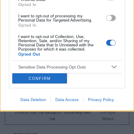
Opted In
międzynarodowymi i krajowymi rekomendacjami, u
pacjentów z miejscowo zaawansowanym lub
I want to opt-out of processing my
Personal Data for Targeted Advertising.
przerzutowym rakiem pęcherza, którzy uzyskali
Opted In
przynajmniej stabilizację choroby w wyniku
I want to opt-out of Collection, Use,
Retention, Sale, and/or Sharing of my
chemioterapii, wskazane jest zastosowanie tzw.
Personal Data that Is Unrelated with the
Purposes for which it was collected.
immunoterapii
podtrzymującej. Jej celem jest jak
Opted Out
najdłuższe utrzymanie pozytywnych rezultatów
Sensitive Data Processing Opt Outs
uzyskanych wskutek wcześniej chemioterapii.
CONFIRM
Dobry tekst? Udostępnij go na Facebooku?
Data Deletion
Data Access
Privacy Policy
Chcesz być na bieżąco? Obserwuj nas
G
o
o
g
l
e
na
News