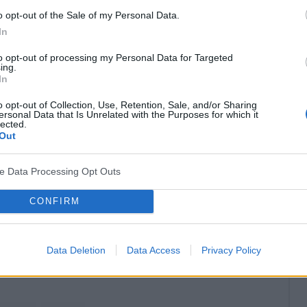
o opt-out of the Sale of my Personal Data.
 się za pomocą glukometru. Najczęściej pomiar
In
 posiłku, przed głównym posiłkiem, 1,5-2 godziny po
to opt-out of processing my Personal Data for Targeted
ing.
giej połowie nocy.
In
o opt-out of Collection, Use, Retention, Sale, and/or Sharing
ersonal Data that Is Unrelated with the Purposes for which it
lected.
Out
? Udostępnij go na Facebooku?
ve Data Processing Opt Outs
co? Obserwuj nas na
G
o
o
g
l
e
News
CONFIRM
ta ciała
Data Deletion
Data Access
Privacy Policy