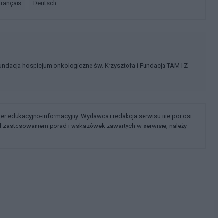
français
deutsch
undacja hospicjum onkologiczne św. Krzysztofa i Fundacja TAM I Z
kter edukacyjno-informacyjny. Wydawca i redakcja serwisu nie ponosi
ed zastosowaniem porad i wskazówek zawartych w serwisie, należy