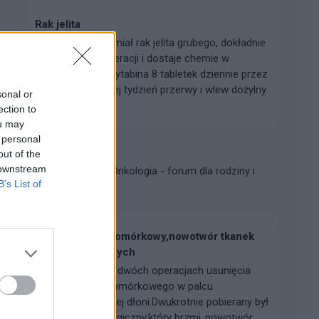
Rak jelita
Witam, mój mąż miał rak jelita grubego, dokładnie
esicy. Jest po operacji i dostaje chemie w
tabletkach Kapecytabina 8 tabletek dziennie przez
2 tygodnie, później tydzień przerwy i wlew dożylny
sonal or
i znó...
ection to
ou may
 personal
out of the
gość
 downstream
Forum:
Onkologia - forum dla rodziny i
B’s List of
pacjenta
Guz olbrzymiokomórkowy,nowotwór tkanek
miękkich I łącznych
Witam jestem po dwóch operacjach usunięcia
guza olbrzymiokomórkowego w palcu
wskazujacym,lewej dłoni.Dwukrotnie pobierany był
wynik histopatologiczny,który brzmi,,nowotwór