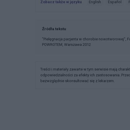
Zobacz także w języku
english
español
Źródła tekstu
"Pielęgnacja pacjenta w chorobie nowotworowej", F
POWROTEM, Warszawa 2012
Treści i materiały zawarte w tym serwisie mają chara
odpowiedzialności za efekty ich zastosowania. Prz
bezwzględnie skonsultować się z lekarzem.