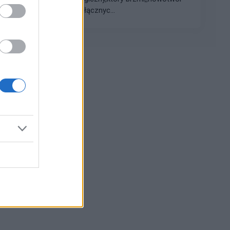
tkanek miękkich i łącznyc...
Reklama: