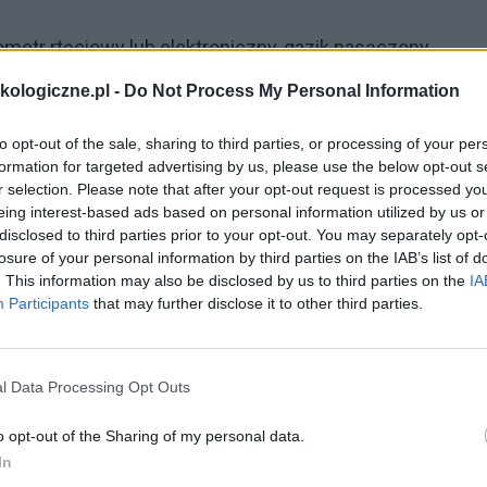
metr rtęciowy lub elektroniczny, gazik nasączony
ę. Pomiar temperatury wykonywać można na różne
ologiczne.pl -
Do Not Process My Personal Information
 pomiar odbywa się w dole pachwinowym lub w jamie
to opt-out of the sale, sharing to third parties, or processing of your per
- pomiar odbywa się w odbycie. Przed pomiarem należy
formation for targeted advertising by us, please use the below opt-out s
ru oraz należy poinformować chorego o przebiegu
r selection. Please note that after your opt-out request is processed y
eing interest-based ads based on personal information utilized by us or
disclosed to third parties prior to your opt-out. You may separately opt-
losure of your personal information by third parties on the IAB’s list of
. This information may also be disclosed by us to third parties on the
IA
ci wszystkich płynów przyjmowanych i wydalanych
Participants
that may further disclose it to other third parties.
najczęściej 24 godziny. Bilans ujemny jest wtedy,
ż przyjmuje. Długo utrzymujący się taki stan może
l Data Processing Opt Outs
ta jest pożądana w przypadku dużych obrzęków.
nt przyjmuje więcej płynów aniżeli ich wydala. Taki
o opt-out of the Sharing of my personal data.
In
nizmu.