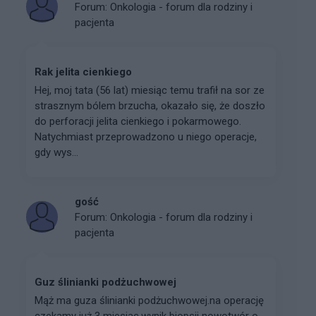
Forum:
Onkologia - forum dla rodziny i
pacjenta
Rak jelita cienkiego
Hej, moj tata (56 lat) miesiąc temu trafił na sor ze
strasznym bólem brzucha, okazało się, że doszło
do perforacji jelita cienkiego i pokarmowego.
Natychmiast przeprowadzono u niego operacje,
gdy wys...
gość
Forum:
Onkologia - forum dla rodziny i
pacjenta
Guz ślinianki podżuchwowej
Mąż ma guza ślinianki podżuchwowej.na operację
czekamy już 3 miesiac.wynik biopsji nowotwór o