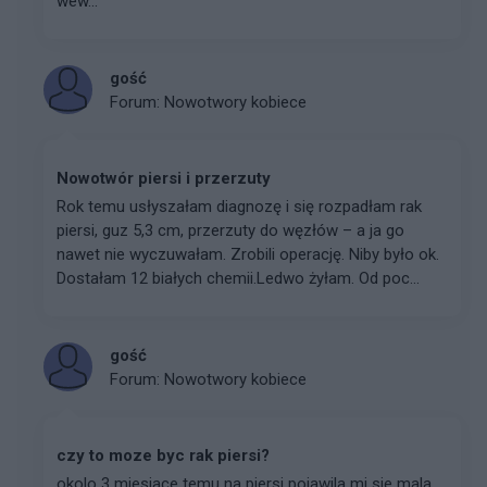
wew...
gość
Forum:
Nowotwory kobiece
Nowotwór piersi i przerzuty
Rok temu usłyszałam diagnozę i się rozpadłam rak
piersi, guz 5,3 cm, przerzuty do węzłów – a ja go
nawet nie wyczuwałam. Zrobili operację. Niby było ok.
Dostałam 12 białych chemii.Ledwo żyłam. Od poc...
gość
Forum:
Nowotwory kobiece
czy to moze byc rak piersi?
okolo 3 miesiace temu na piersi pojawila mi sie mala