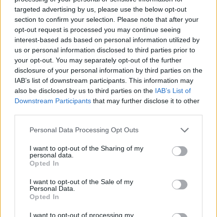
targeted advertising by us, please use the below opt-out
Chcesz być na bieżąco? Obserwuj nas
G
o
o
g
l
e
section to confirm your selection. Please note that after your
na
News
opt-out request is processed you may continue seeing
interest-based ads based on personal information utilized by
us or personal information disclosed to third parties prior to
POWIĄZANE
your opt-out. You may separately opt-out of the further
Tematy
Ból
Helicobacter pylori
Niestrawność
disclosure of your personal information by third parties on the
IAB’s list of downstream participants. This information may
Rak żołądka
also be disclosed by us to third parties on the
IAB’s List of
Downstream Participants
that may further disclose it to other
Kategorie medyczne
Chirurgia onkologiczna
third parties.
Nowotwory
Nowotwór złośliwy żołądka
Personal Data Processing Opt Outs
Onkologia - ogólnie
I want to opt-out of the Sharing of my
personal data.
Opted In
Zobacz także w języku
english
español
français
I want to opt-out of the Sale of my
deutsch
Personal Data.
Opted In
I want to opt-out of processing my