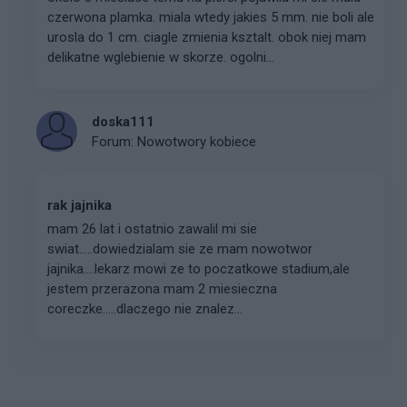
czerwona plamka. miala wtedy jakies 5 mm. nie boli ale
urosla do 1 cm. ciagle zmienia ksztalt. obok niej mam
delikatne wglebienie w skorze. ogolni...
doska111
Forum:
Nowotwory kobiece
rak jajnika
mam 26 lat i ostatnio zawalil mi sie
swiat.....dowiedzialam sie ze mam nowotwor
jajnika....lekarz mowi ze to poczatkowe stadium,ale
jestem przerazona mam 2 miesieczna
coreczke.....dlaczego nie znalez...