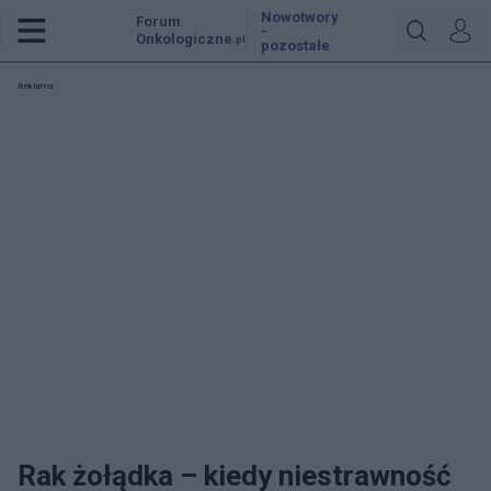
Nowotwory
Forum
-
Onkologiczne
.pl
pozostałe
Reklama:
Rak żołądka – kiedy niestrawność