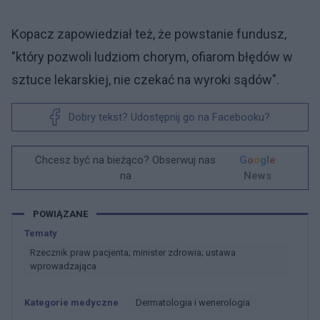
Kopacz zapowiedział też, że powstanie fundusz,
"który pozwoli ludziom chorym, ofiarom błędów w
sztuce lekarskiej, nie czekać na wyroki sądów".
Dobry tekst? Udostępnij go na Facebooku?
Chcesz być na bieżąco? Obserwuj nas
G
o
o
g
l
e
na
News
POWIĄZANE
Tematy
Rzecznik praw pacjenta; minister zdrowia; ustawa
wprowadzająca
Kategorie medyczne
Dermatologia i wenerologia