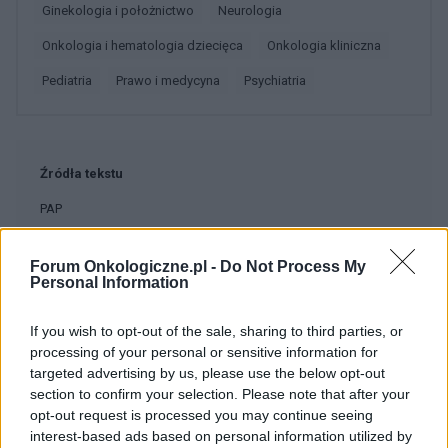
Ginekologia i położnictwo
Neurologia
Onkologia i hematologia dziecięca
Onkologia kliniczna
Pediatria
Prawo i medycyna
Psychiatria
Źródła tekstu
PAP
Forum Onkologiczne.pl -
Do Not Process My
Personal Information
Treści i materiały zawarte w tym serwisie mają charakter
edukacyjno-informacyjny. Wydawca i redakcja serwisu nie ponosi
If you wish to opt-out of the sale, sharing to third parties, or
odpowiedzialności za efekty ich zastosowania. Przed
processing of your personal or sensitive information for
zastosowaniem porad i wskazówek zawartych w serwisie, należy
targeted advertising by us, please use the below opt-out
bezwzględnie skonsultować się z lekarzem.
section to confirm your selection. Please note that after your
opt-out request is processed you may continue seeing
interest-based ads based on personal information utilized by