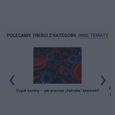
POLECAMY TREŚCI Z KATEGORII
INNE TEMATY
‹
›
Reh
Szpik kostny – jak pracuje „fabryka” krwinek?
ja