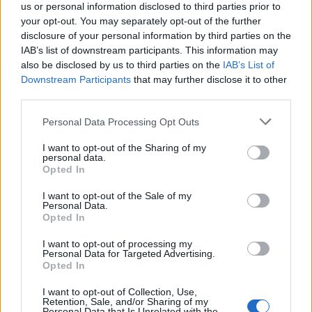
us or personal information disclosed to third parties prior to
POWIĄZANE DYSKUSJE NA FORUM Z
your opt-out. You may separately opt-out of the further
KATEGORII
INNE TEMATY
disclosure of your personal information by third parties on the
IAB’s list of downstream participants. This information may
also be disclosed by us to third parties on the
IAB’s List of
lompa1988
Downstream Participants
that may further disclose it to other
Forum:
Onkologia - forum dla rodziny i pacjenta
third parties.
Personal Data Processing Opt Outs
Prośba o wsparcie
I want to opt-out of the Sharing of my
Dzień dobry potrzebuję wsparcia mój Mąż umiera na
personal data.
nowotwór jest w ostatnim stadium terminalnym z
Opted In
ostatnim rozsiewem na ostatnie zdrowe narządy
I want to opt-out of the Sale of my
Personal Data.
Opted In
gość
I want to opt-out of processing my
Forum:
Onkologia - forum dla rodziny i pacjenta
Personal Data for Targeted Advertising.
Opted In
I want to opt-out of Collection, Use,
Badanie o radzeniu sobie z chorobą nowotworową
Retention, Sale, and/or Sharing of my
Personal Data that Is Unrelated with the