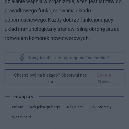
działanie wapnia w organizmie, a ten jest istotny do
prawidłowego funkcjonowania układu
odpornościowego. Każdy dobrze funkcjonujący
układ immunologiczny stanowi silną obronę przed
rozwojem komórek nowotworowych.
Dobry tekst? Udostępnij go na Facebooku?
Chcesz być na bieżąco? Obserwuj nas
G
o
o
g
l
e
na
News
POWIĄZANE
Tematy
Rak jelita grubego
Rak piersi
Rak prostaty
Witamina d