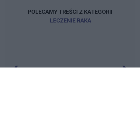
POLECAMY TREŚCI Z KATEGORII
LECZENIE RAKA
‹
›
Reklama: