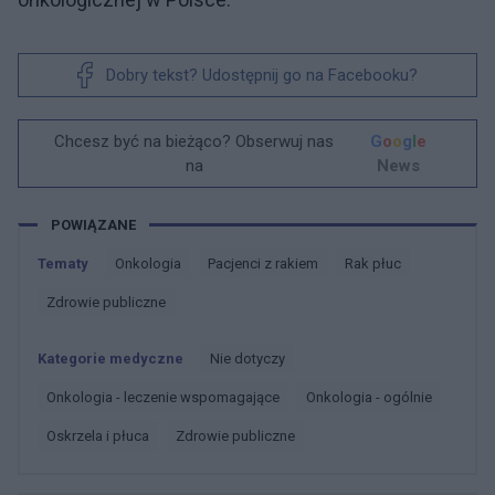
Dobry tekst? Udostępnij go na Facebooku?
Chcesz być na bieżąco? Obserwuj nas
G
o
o
g
l
e
na
News
POWIĄZANE
Tematy
Onkologia
Pacjenci z rakiem
Rak płuc
Zdrowie publiczne
Kategorie medyczne
Nie dotyczy
Onkologia - leczenie wspomagające
Onkologia - ogólnie
Oskrzela i płuca
Zdrowie publiczne