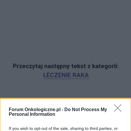
Przeczytaj następny tekst z kategorii:
LECZENIE RAKA
Forum Onkologiczne.pl -
Do Not Process My
Personal Information
Nowoczesne terapie onkologiczne i
zmiany organizacyjne kluczem do
If you wish to opt-out of the sale, sharing to third parties, or