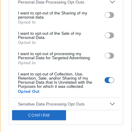
Personal Data Processing Opt Outs
bylica jest produktem do wytwarzania
artesunatu
,
I want to opt-out of the Sharing of my
czyli leku powszechnie stosowanego w leczniu
personal data.
Opted In
malarii lekoopornej
. Z biegiem czasu odkryto, że
I want to opt-out of the Sale of my
również pochodne artemizyny wykazują działanie
Personal Data.
Opted In
toksyczne na robaki i przywry. Idąc tym tropem,
naukowcy z Univeristy of Washington postanowili
I want to opt-out of processing my
Personal Data for Targeted Advertising.
sprawdzić, jak wspomniany związek oddziałuje na
Opted In
komórki nowotworowe. Przeprowadzone badania
I want to opt-out of Collection, Use,
Retention, Sale, and/or Sharing of my
wykazały, że związki artemizyny są w stanie
Personal Data that Is Unrelated with the
Purposes for which it was collected.
ograniczyć rozwój komórek nowotworowych w
Opted Out
płucach o 28%. Skąd tak niesamowite właściwości?
Sensitive Data Processing Opt Outs
Na uwagę zasługuje przede wszystkim
silne
CONFIRM
działanie przeciwutleniające
związków
artemizyny.